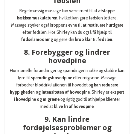
fødslen
Regelmæssig massage kan være med til at
afslappe
bækkenmuskulaturen
, hvilket kan gøre fødslen lettere.
Massage styrker også kroppens
evne til at restituere hurtigere
efter fødslen. Hos Shirley kan du også få hjælp til
fødselsmodning
og gøre din
krop klar til fødslen
.
8. Forebygger og lindrer
hovedpine
Hormonelle forandringer og spændinger i nakke og skuldre kan
føre til
spændingshovedpine
eller migræne. Massage
forbedrer blodcirkulationen til hovedet og
kan reducere
hyppigheden og intensiteten af hovedpine
. Shirley er
ekspert
i hovedpine og migræne
og rigtig god til at hjælpe klienter
med at
blive fri af hovedpine
.
9. Kan lindre
fordøjelsesproblemer og