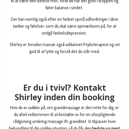
til at være den bedste mor, fordi de har det godt i kroppen og
føler balance i sindet.
Der kan nemlig også efter en fødsel opstå udfordringer i dine
tanker og følelser, som du skal være opmærksom på, for at
undgå fødselsdepression.
Shirley er foruden massør også uddannet Psykoterapeut og ret
god til at lytte og forstå det du står med.
Er du i tvivl? Kontakt
Shirley inden din booking
Hvis du er usikker på, om gravidmassage er det rette for dig, er
du altid velkommen til at kontakte os for en uforpligtende
rådgivning omkring massage ift. graviditet. Vi tilpasser hver
behandling til din unikke situation, så du får den
bedste og mest