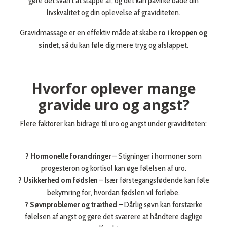
gøre det svært at slappe af, og det kan påvirke både din
livskvalitet og din oplevelse af graviditeten.
Gravidmassage er en effektiv måde at skabe
ro i kroppen og
sindet
, så du kan føle dig mere tryg og afslappet.
Hvorfor oplever mange
gravide uro og angst?
Flere faktorer kan bidrage til uro og angst under graviditeten:
? Hormonelle forandringer
– Stigninger i hormoner som
progesteron og kortisol kan øge følelsen af uro.
? Usikkerhed om fødslen
– Især førstegangsfødende kan føle
bekymring for, hvordan fødslen vil forløbe.
? Søvnproblemer og træthed
– Dårlig søvn kan forstærke
følelsen af angst og gøre det sværere at håndtere daglige