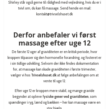
Shirley står også gerne til rådighed med vejledning, hvis du er i
tvivl om, du kan få massage. Send hende en mail:
kontakt@trivselshuset.dk
Derfor anbefaler vi først
massage efter uge 12
De første 12 uger af graviditeten er en kritisk periode, hvor
kroppen tilpasser sig den hormonelle forandring, og fosteret er
i sin tidlige udvikling. Selvom der ikke findes dokumentation
for, at massage kan skade graviditeten i første trimester,
vælger vi hos
Trivselshuset.dk
at følge anbefalingen om at
vente til uge 12.
Efter uge 12 er kroppen mere stabil, og mange gravide
begynder at opleve f
ysiske gener ved graviditeten
, som
spændinger i ryg, lænd og bækken – her kan massage være en
stor hjælp.